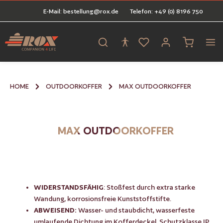
E-Mail: bestellung@rox.de
Telefon: +49 (0) 8196 750
alt springen
Warenkorb 
HOME
OUTDOORKOFFER
MAX OUTDOORKOFFER
MAX OUTDOORKOFFER
WIDERSTANDSFÄHIG
: Stoßfest durch extra starke
Wandung, korrosionsfreie Kunststoffstifte.
ABWEISEND:
Wasser- und staubdicht, wasserfeste
umlaufende Dichtung im Kofferdeckel, Schutzklasse IP