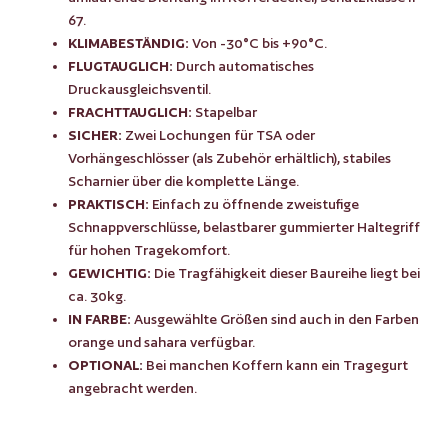
67.
KLIMABESTÄNDIG:
Von -30°C bis +90°C.
FLUGTAUGLICH:
Durch automatisches
Druckausgleichsventil.
FRACHTTAUGLICH:
Stapelbar
SICHER:
Zwei Lochungen für TSA oder
Vorhängeschlösser (als Zubehör erhältlich), stabiles
Scharnier über die komplette Länge.
PRAKTISCH:
Einfach zu öffnende zweistufige
Schnappverschlüsse, belastbarer gummierter Haltegriff
für hohen Tragekomfort.
GEWICHTIG:
Die Tragfähigkeit dieser Baureihe liegt bei
ca. 30kg.
IN FARBE:
Ausgewählte Größen sind auch in den Farben
orange und sahara verfügbar.
OPTIONAL:
Bei manchen Koffern kann ein Tragegurt
angebracht werden.