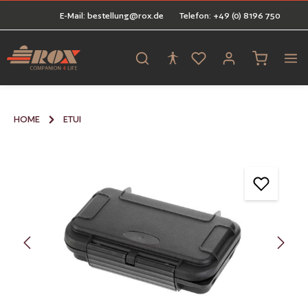
E-Mail: bestellung@rox.de
Telefon: +49 (0) 8196 750
alt springen
Warenkorb 
HOME
ETUI
Bildergalerie überspringen