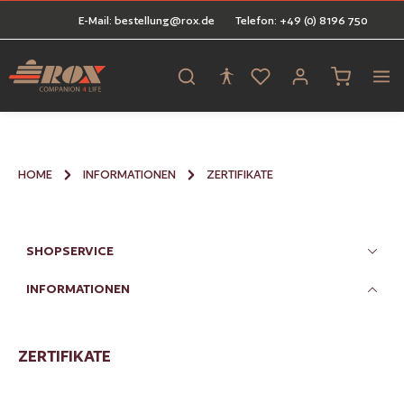
E-Mail: bestellung@rox.de
Telefon: +49 (0) 8196 750
alt springen
Warenkorb 
HOME
INFORMATIONEN
ZERTIFIKATE
SHOPSERVICE
INFORMATIONEN
ZERTIFIKATE