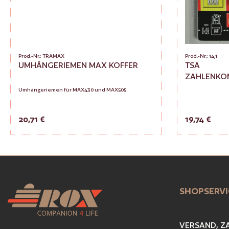
Prod.-Nr.: TRAMAX
Prod.-Nr.: 14,1
UMHÄNGERIEMEN MAX KOFFER
TSA
ZAHLENKO
30 MM
Umhängeriemen für MAX430 und MAX505
Regulärer Preis:
Regulärer Preis:
20,71 €
19,74 €
Produkt Anzahl: Gib den gewün
Zur Vergleichsliste hinzufügen
Zur Vergle
SHOPSERVI
VERSAND, Z