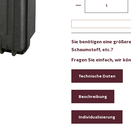
Produkt Anzahl: Gib 
Sie benötigen eine größere 
Schaumstoff, etc.?
Fragen Sie einfach, wir kön
Technische Daten
Beschreibung
Individualisierung