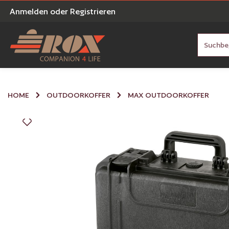
Anmelden
oder
Registrieren
en
Zur Suche springen
HOME
OUTDOORKOFFER
MAX OUTDOORKOFFER
Bildergalerie überspringen