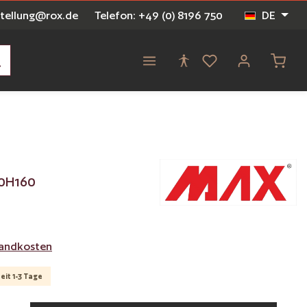
stellung@rox.de
Telefon: +49 (0) 8196 750
DE
Waren
0H160
rsandkosten
eit 1-3 Tage