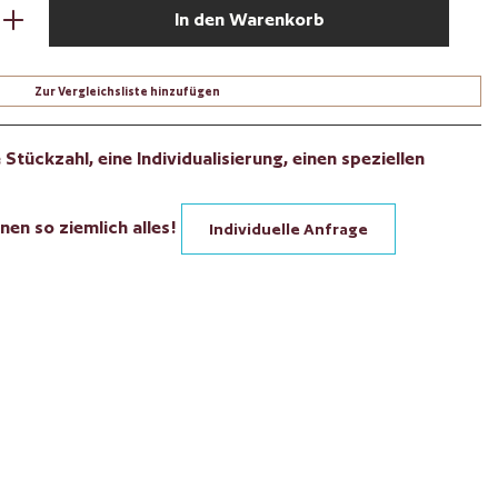
den gewünschten Wert ein oder benutze die Sch
In den Warenkorb
Zur Vergleichsliste hinzufügen
Stückzahl, eine Individualisierung, einen speziellen
nen so ziemlich alles!
Individuelle Anfrage