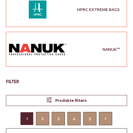
HPRC EXTREME BAGS
NANUK™
FILTER
Produkte filtern
1
2
3
4
5
Seite
Seite
Seite
Seite
Seite