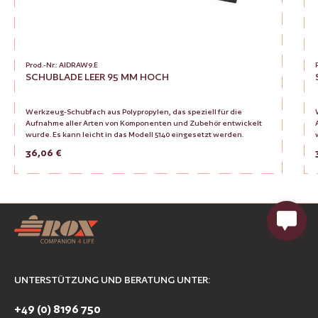
Prod.-Nr.: AIDRAW9.E
SCHUBLADE LEER 95 MM HOCH
Werkzeug-Schubfach aus Polypropylen, das speziell für die
Aufnahme aller Arten von Komponenten und Zubehör entwickelt
wurde. Es kann leicht in das Modell 5140 eingesetzt werden.
Regulärer Preis:
36,06 €
Produkt Anzahl: Gib den gewünsc
Zur Vergleichsliste hinzufügen
UNTERSTÜTZUNG UND BERATUNG UNTER:
+49 (0) 8196 750