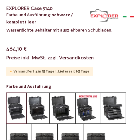
EXPLORER Case 5140
Farbe und Ausführung:
schwarz /
komplett leer
Wasserdichte Behälter mit ausziehbaren Schubladen.
464,10 €
Preise inkl. MwSt. zzgl. Versandkosten
Versandfertig in 15 Tagen, Lieferzeit 1-3 Tage
auswählen
Farbe und Ausführung
schwarz / komplett leer
schwarz / leer und für AIDRAW vorbereitet
schwarz / leer und für AIBOX vorbereitet
schwarz / für 6 Racks vorbe
schwarz / mit 