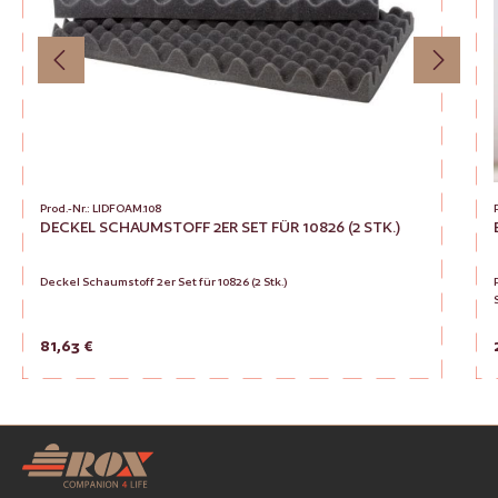
Prod.-Nr.: LIDFOAM.108
DECKEL SCHAUMSTOFF 2ER SET FÜR 10826 (2 STK.)
Deckel Schaumstoff 2er Set für 10826 (2 Stk.)
Regulärer Preis:
81,63 €
Produkt Anzahl: Gib den gewünsc
Zur Vergleichsliste hinzufügen