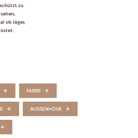
schützt zu
rsehen,
l ob Jäger,
üstet.
FARBE
TE
AUSSENHÖHE