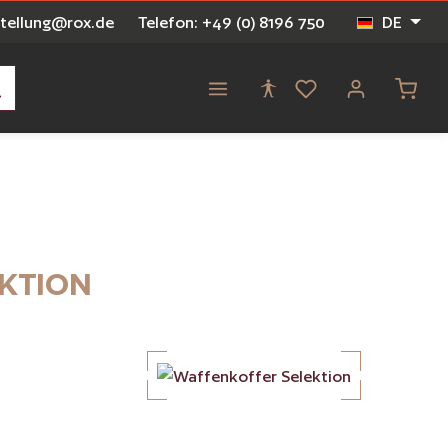
stellung@rox.de
Telefon: +49 (0) 8196 750
DE
Waren
KTION