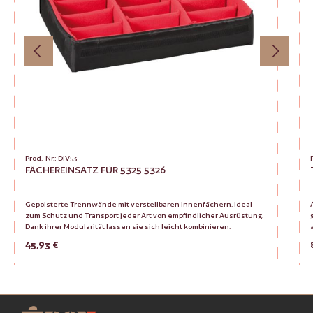
Prod.-Nr.: DIV53
FÄCHEREINSATZ FÜR 5325 5326
Gepolsterte Trennwände mit verstellbaren Innenfächern. Ideal
zum Schutz und Transport jeder Art von empfindlicher Ausrüstung.
Dank ihrer Modularität lassen sie sich leicht kombinieren.
Regulärer Preis:
45,93 €
Produkt Anzahl: Gib den gewünsc
Zur Vergleichsliste hinzufügen