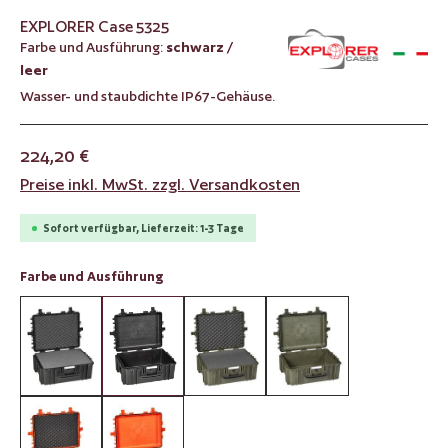
EXPLORER Case 5325
Farbe und Ausführung:
schwarz /
leer
Wasser- und staubdichte IP67-Gehäuse.
224,20 €
Preise inkl. MwSt. zzgl. Versandkosten
Sofort verfügbar, Lieferzeit: 1-3 Tage
auswählen
Farbe und Ausführung
schwarz / mit Würfelschaumstoff
schwarz / leer
militär grün / mit Würfelschaum
militär grün / leer