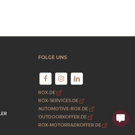
FOLGE UNS
ROX.DE
ROX-SERVICES.DE
AUTOMOTIVE-ROX.DE
LER
OUTDOORKOFFER.DE
ROX-MOTORRADKOFFER.DE