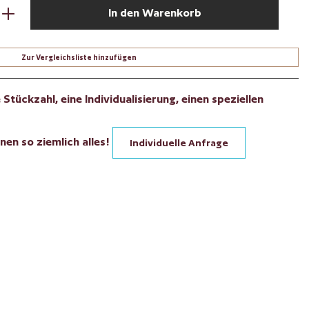
den gewünschten Wert ein oder benutze die Sch
In den Warenkorb
Zur Vergleichsliste hinzufügen
Stückzahl, eine Individualisierung, einen speziellen
nen so ziemlich alles!
Individuelle Anfrage