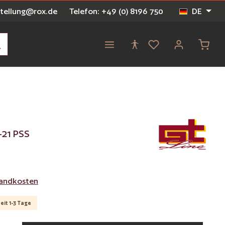
stellung@rox.de
Telefon: +49 (0) 8196 750
DE
Waren
-21 PSS
rsandkosten
eit 1-3 Tage