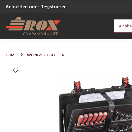
Anmelden
oder
Registrieren
en
Zur Suche springen
HOME
WERKZEUGKOFFER
Bildergalerie überspringen