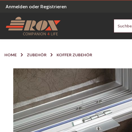
Anmelden
oder
Registrieren
en
Zur Suche springen
HOME
ZUBEHÖR
KOFFER ZUBEHÖR
Bildergalerie überspringen