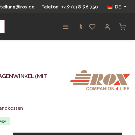
stellung@rox.de
Telefon: +49 (0) 8196 750
DE
Waren
AGENWINKEL (MIT
rsandkosten
Tage