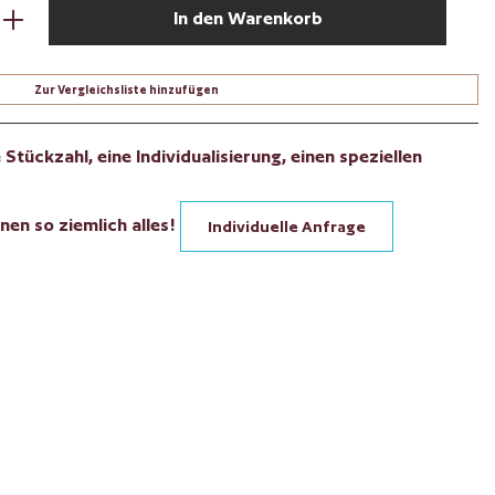
den gewünschten Wert ein oder benutze die Sch
In den Warenkorb
Zur Vergleichsliste hinzufügen
Stückzahl, eine Individualisierung, einen speziellen
nen so ziemlich alles!
Individuelle Anfrage