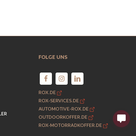
FOLGE UNS
ROX.DE
ROX-SERVICES.DE
AUTOMOTIVE-ROX.DE
LER
OUTDOORKOFFER.DE
ROX-MOTORRADKOFFER.DE