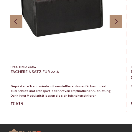
Prod.-Nr.: DIV2214
FÄCHEREINSATZ FÜR 2214
Gepolsterte Trennwände mit verstellbaren Innenfächern. Ideal
zum Schutz und Transport jeder Art von empfindlicher Ausrüstung.
Dank ihrer Modularität lassen sie sich leicht kombinieren.
Regulärer Preis:
17,61 €
Produkt Anzahl: Gib den gewünsc
Zur Vergleichsliste hinzufügen