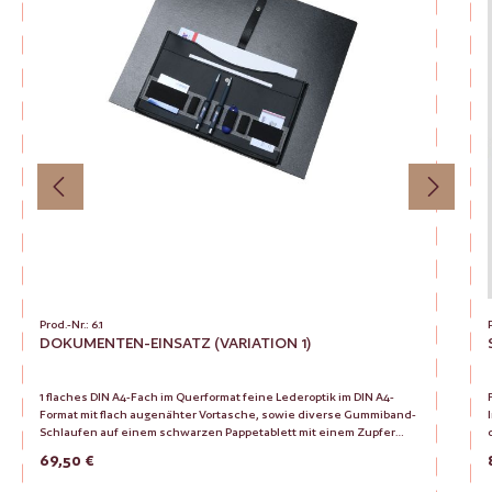
Prod.-Nr.: 6.1
DOKUMENTEN-EINSATZ (VARIATION 1)
1 flaches DIN A4-Fach im Querformat feine Lederoptik im DIN A4-
Format mit flach augenähter Vortasche, sowie diverse Gummiband-
In
Schlaufen auf einem schwarzen Pappetablett mit einem Zupfer
d
(Druckknopfverschluß) verarbeitet. Problemlose Selbstmontage mit
f
Regulärer Preis:
69,50 €
Arbeitsanleitung.