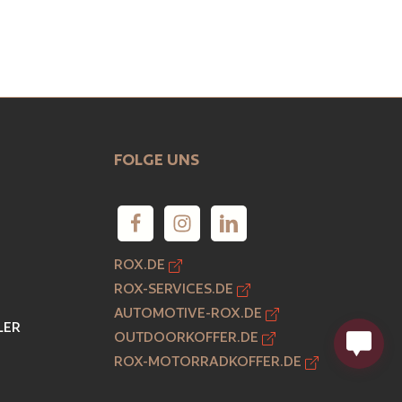
FOLGE UNS
ROX.DE
ROX-SERVICES.DE
AUTOMOTIVE-ROX.DE
LER
OUTDOORKOFFER.DE
ROX-MOTORRADKOFFER.DE