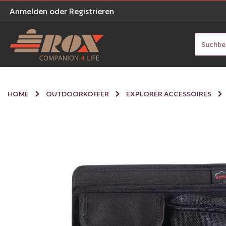
Anmelden
oder
Registrieren
en
Zur Suche springen
HOME
OUTDOORKOFFER
EXPLORER ACCESSOIRES
Bildergalerie überspringen