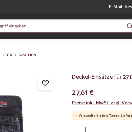
E-Mail: be
DECKEL TASCHEN
Deckel-Einsätze für 27
27,61 €
Preise inkl. MwSt. zzgl. Ve
Versandfertig in 15 Tagen, Lieferz
Produkt Anzahl: Gib 