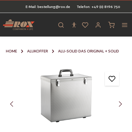
E-Mail: bestellung@rox.de
Telefon: +49 (0) 8196 750
alt springen
Warenkorb 
HOME
ALUKOFFER
ALU-SOLID DAS ORIGINAL + SOLID
Bildergalerie überspringen